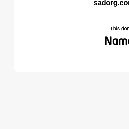
sadorg.co
This do